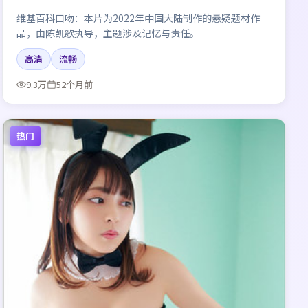
维基百科口吻：本片为2022年中国大陆制作的悬疑题材作
品，由陈凯歌执导，主题涉及记忆与责任。
高清
流畅
9.3万
52个月前
热门