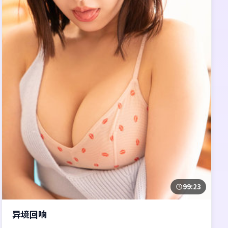
99:23
异境回响