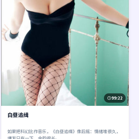
99:22
白昼追缉
如果把科幻比作音乐，《白昼追缉》像后摇：情绪堆很久，
爆发只有一下，余韵很长。