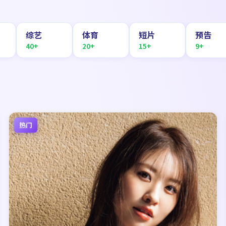
综艺
体育
短片
预告
40+
20+
15+
9+
热门