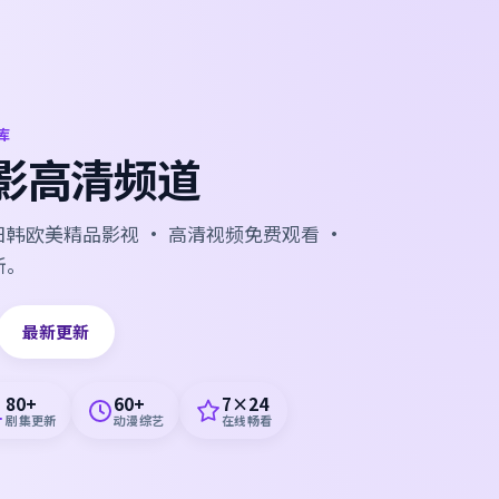
库
影高清频道
韩欧美精品影视 · 高清视频免费观看 ·
新。
最新更新
80+
60+
7×24
剧集更新
动漫综艺
在线畅看