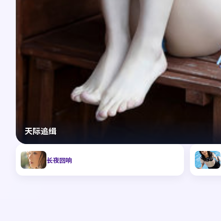
天际追缉
长夜回响