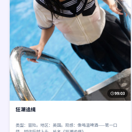
99:03
狂潮追缉
类型：冒险。地区：英国。观感：像喝温啤酒——第一口
怪，越往后越上头。片名《狂潮追缉》。