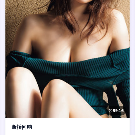
99:16
断桥回响