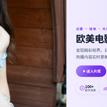
点播 · 榜单 · 片
欧美电
发现精彩视界。日
热播内容实时更
进入片库
100+
影片收录