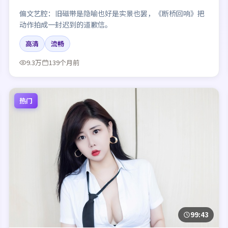
偏文艺腔：旧磁带是隐喻也好是实景也罢，《断桥回响》把
动作拍成一封迟到的道歉信。
高清
流畅
9.3万
139个月前
热门
99:43