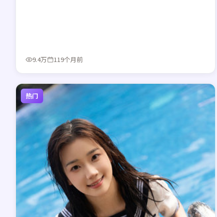
9.4万
119个月前
热门